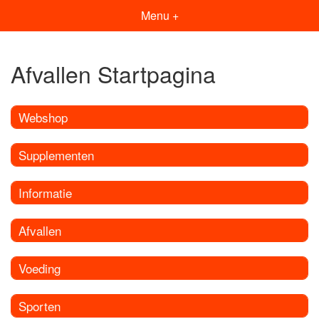
Menu +
Afvallen Startpagina
Webshop
Supplementen
Informatie
Afvallen
Voeding
Sporten